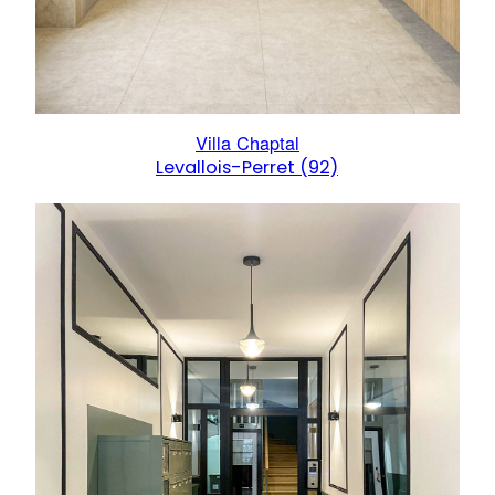
Villa Chaptal
Levallois-Perret (92)
:
Villa
Chaptal