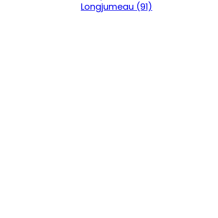
Longjumeau (91)
:
Entrepôt
//
Bureaux